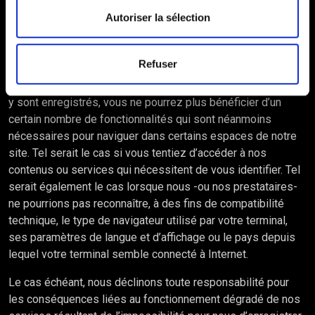
uniquement par leur émetteur.
Autoriser la sélection
3.2 Les refus des cookies
Refuser
Si vous refusez l’enregistrement de certains types de
cookies dans votre terminal, ou si vous supprimez ceux qui
y sont enregistrés, vous ne pourrez plus bénéficier d’un
certain nombre de fonctionnalités qui sont néanmoins
nécessaires pour naviguer dans certains espaces de notre
site. Tel serait le cas si vous tentiez d’accéder à nos
contenus ou services qui nécessitent de vous identifier. Tel
serait également le cas lorsque nous -ou nos prestataires-
ne pourrions pas reconnaître, à des fins de compatibilité
technique, le type de navigateur utilisé par votre terminal,
ses paramètres de langue et d’affichage ou le pays depuis
lequel votre terminal semble connecté à Internet.
Le cas échéant, nous déclinons toute responsabilité pour
les conséquences liées au fonctionnement dégradé de nos