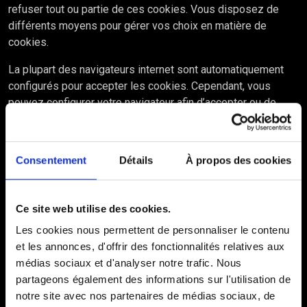
refuser tout ou partie de ces cookies. Vous disposez de
différents moyens pour gérer vos choix en matière de
cookies.
La plupart des navigateurs internet sont automatiquement
configurés pour accepter les cookies. Cependant, vous
pouvez configurer votre navigateur afin d’accepter ou de
bloquer les cookies. La manière d’activer ou non les cookies
et de les supprimer dépend de votre appareil et de votre
navigateur internet (voir point 3.3).
Consentement
Détails
À propos des cookies
Vous pouvez à tout moment supprimer les cookies déjà
installés sur votre ordinateur ou sur votre appareil mobile.
Ce site web utilise des cookies.
Tout paramétrage que vous pouvez entreprendre sera
susceptible de modifier votre navigation sur Internet et vos
Les cookies nous permettent de personnaliser le contenu
conditions d’accès à certains services nécessitant
et les annonces, d'offrir des fonctionnalités relatives aux
l’utilisation de cookies.
médias sociaux et d'analyser notre trafic. Nous
partageons également des informations sur l'utilisation de
Vous pouvez configurer votre logiciel de navigation de
notre site avec nos partenaires de médias sociaux, de
manière à ce que :