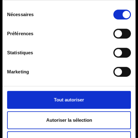
Sélection
Nécessaires
du
Services d'optimisation
consentement
de fiches établissements
Préférences
Google à Mons
Statistiques
Marketing
Tout autoriser
Autoriser la sélection