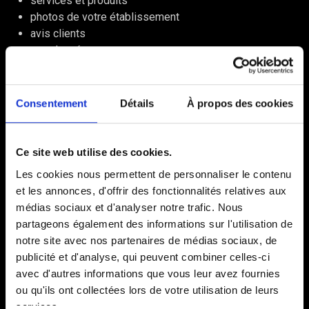
services et produits
photos de votre établissement
avis clients
coordonnées
Pour de nombreuses entreprises et commerce locaux, cette
fiche est souvent la première impression que les clients
Consentement
Détails
À propos des cookies
voient avant même de visiter un site web.
Une fiche optimisée aide Google à comprendre :
Ce site web utilise des cookies.
votre activité
les services que vous proposez
Les cookies nous permettent de personnaliser le contenu
votre clientèle idéale
et les annonces, d'offrir des fonctionnalités relatives aux
les raisons pour lesquelles les clients devraient choisir
médias sociaux et d'analyser notre trafic. Nous
votre entreprise
partageons également des informations sur l'utilisation de
notre site avec nos partenaires de médias sociaux, de
Ces informations sont désormais utilisées non seulement
publicité et d'analyse, qui peuvent combiner celles-ci
pour le référencement local, mais aussi pour les
avec d'autres informations que vous leur avez fournies
recommandations personnalisées de Google Maps
,
ou qu'ils ont collectées lors de votre utilisation de leurs
basées sur l'intelligence artificielle.
services.